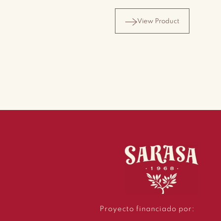
View Product
Proyecto financiado por: