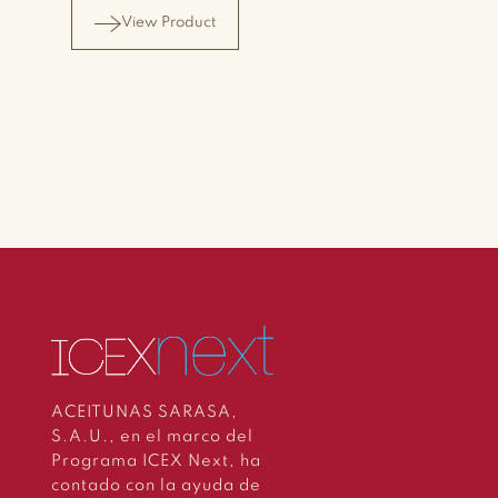
View Product
View Product
ACEITUNAS SARASA,
S.A.U., en el marco del
Programa ICEX Next, ha
contado con la ayuda de