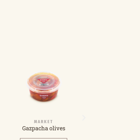
MARKET
MARKET
Gazpacha olives
Split olives with ga