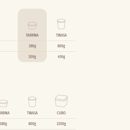
TARRINA
TINASA
380g
800g
200g
450g
ARRINA
TINASA
CUBO
380g
800g
3200g