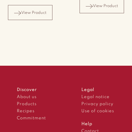
View Product
View Product
Discover
Legal
About us
Legal notice
Products
Privacy policy
Recipes
Use of cookies
Commitment
Help
Contact