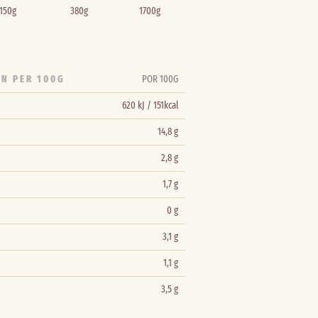
150g
380g
1700g
N PER 100G
POR 100G
620 kJ / 151kcal
14,8 g
2,8 g
1,7 g
0 g
3,1 g
1,1 g
3,5 g