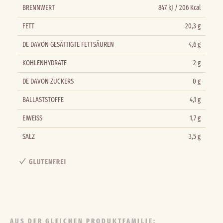
BRENNWERT
847 kJ / 206 Kcal
FETT
20,3 g
DE DAVON GESÄTTIGTE FETTSÄUREN
4,6 g
KOHLENHYDRATE
2 g
DE DAVON ZUCKERS
0 g
BALLASTSTOFFE
4,1 g
EIWEISS
1,7 g
SALZ
3,5 g
AUS DER GLEICHEN PRODUKTFAMILIE: