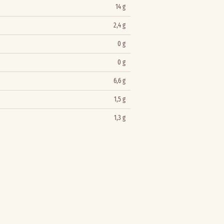
14 g
2,4 g
0 g
0 g
6,6 g
1,5 g
1,3 g