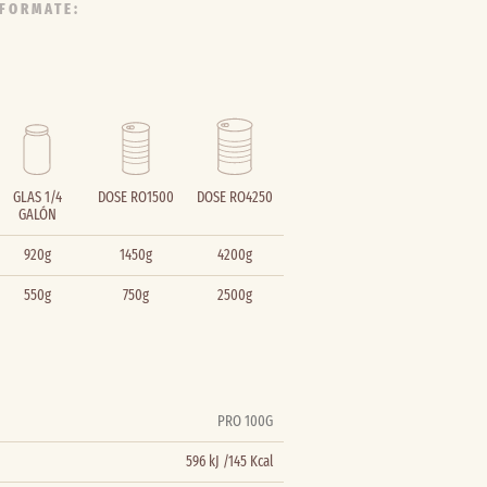
 FORMATE:
GLAS 1/4
DOSE RO1500
DOSE RO4250
GALÓN
920g
1450g
4200g
550g
750g
2500g
PRO 100G
596 kJ /145 Kcal