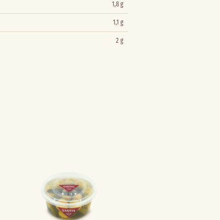
1,8 g
1,1 g
2 g