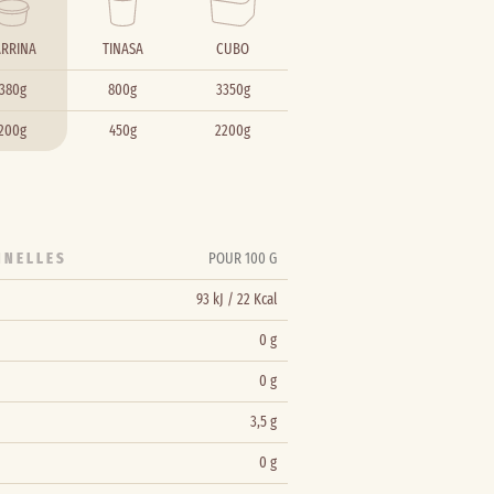
ARRINA
TINASA
CUBO
380g
800g
3350g
200g
450g
2200g
NNELLES
POUR 100 G
93 kJ / 22 Kcal
0 g
0 g
3,5 g
0 g