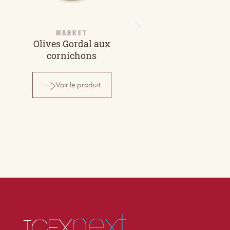
MARKET
MARKET
Olives Gordal aux
Oignons et cornic
cornichons
au vinaigre
Voir le produit
Voir le produit